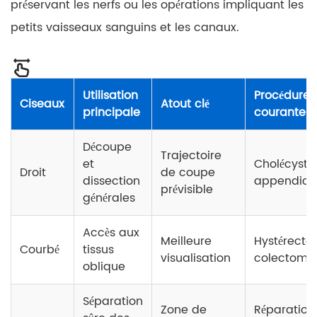
préservant les nerfs ou les opérations impliquant les
petits vaisseaux sanguins et les canaux.
Utilisation
Procédures
Ciseaux
Atout clé
principale
courantes
Découpe
Trajectoire
et
Cholécyste
Droit
de coupe
dissection
appendice
prévisible
générales
Accès aux
Meilleure
Hystérecto
Courbé
tissus
visualisation
colectomi
oblique
Séparation
Zone de
Réparation