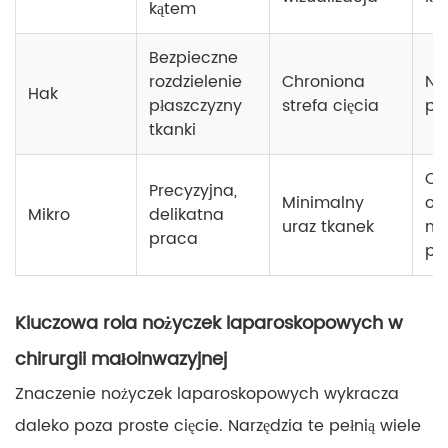
kątem
Bezpieczne
rozdzielenie
Chroniona
Na
Hak
płaszczyzny
strefa cięcia
prz
tkanki
Ch
Precyzyjna,
Minimalny
os
Mikro
delikatna
uraz tkanek
ne
praca
pe
Kluczowa rola nożyczek laparoskopowych w
chirurgii małoinwazyjnej
Znaczenie nożyczek laparoskopowych wykracza
daleko poza proste cięcie. Narzędzia te pełnią wiele