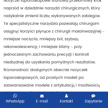
Nożyczki laparoskopowe stanowią przełomowy krok
naprzód w dziedzinie narzędzi chirurgicznych, który
radykalnie zmienił liczbę wykonywanych zabiegów.
Te specjalistyczne narzędzia pozwalają chirurgom
osiągnąć korzyści płynące z chirurgii małoinwazyjnej –
mniejsze nacięcia, mniejszy ból, szybszą
rekonwalescencję i mniejsze blizny – przy
jednoczesnym zachowaniu precyzji i kontroli
niezbędnej do uzyskania pomyślnych rezultatów.
Różnorodność dostępnych obecnie nożyczek
laparoskopowych, od prostych modeli po
zaawansowane modele z artykulacją i możliwością
elektrochirurgii, odzwierciedla zróżnicowane
potrzeby współczesnej praktyki chirurgicznej.
WhatsApp
E-mail
Kontakt
Zapytanie