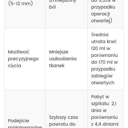
zmniejszony
do 9,33% w
(5-12 mm)
ból
przypadku
operacji
otwartej)
Średnia
utrata krwi:
120 ml w
Możliwość
Mniejsze
porównaniu
precyzyjnego
uszkodzenia
do 170 ml w
cięcia
tkanek
przypadku
zabiegów
otwartych
Pobyt w
szpitalu: 2,1
dnia w
Szybszy czas
porównaniu
Podejście
powrotu do
z 4,4 dniami
małoinwazyjne