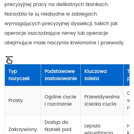
precyzyjnej pracy na delikatnych tkankach.
Narzędzia te są niezbędne w zabiegach
wymagających precyzyjnej dyssekcji, takich jak
operacje oszczędzające nerwy lub operacje
obejmujące małe naczynia krwionośne i przewody.
Typ
Podstawowe
Kluczowa
Ty
nożyczek
zastosowanie
zaleta
pr
Ch
Ogólne cięcie
Przewidywalna
Prosty
wy
i rozcinanie
ścieżka cięcia
ro
Dostęp do
Lepsza
Hi
Zakrzywiony
tkanek pod
wizualizacja
ko